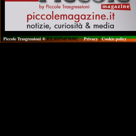
Piccole Trasgressioni ®
P.I. 01974570382
Privacy
|
Cookie policy