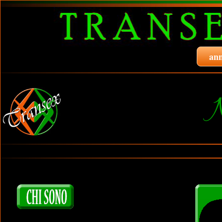
ann
N